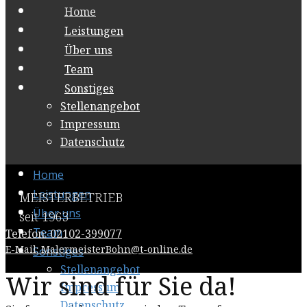
Home
Leistungen
Über uns
Team
Sonstiges
Stellenangebot
Impressum
Datenschutz
Home
Leistungen
MEISTERBETRIEB
Über uns
seit 1963
Team
Telefon: 02102-399077
E-Mail: MalermeisterBohn@t-online.de
Sonstiges
Stellenangebot
Wir sind für Sie da!
Impressum
Datenschutz