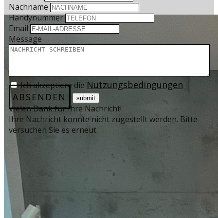
Nachname
Handynummer
Email
Message
Nutzungsbedingungen
Ich akzeptiere die
ABSENDEN
Vielen Dank für Ihre Nachricht!
Ihre Nachricht konnte nicht zugestellt werden. Bitte
versuchen Sie es erneut.