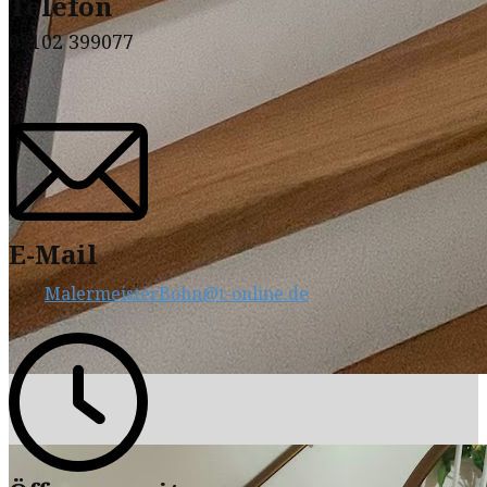
Telefon
02102 399077
E-Mail
MalermeisterBohn@t-online.de